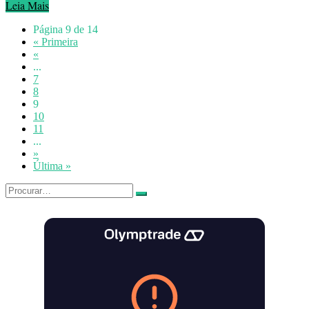
Leia Mais
Página 9 de 14
« Primeira
«
...
7
8
9
10
11
...
»
Última »
Search
for: