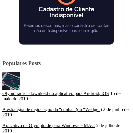
Populares Posts
Olymptrade – download do aplicativo para Android, iOS
15 de
maio de 2019
A estratégia de negociação da “cunha” (ou “Wedge”)
2 de junho de
2019
Aplicativo da Olymptrade para Windows e MAC
5 de julho de
2019