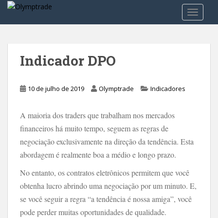
S
TOGGLE
k
i
p
t
Indicador DPO
o
m
a
10 de julho de 2019
Olymptrade
Indicadores
i
n
A maioria dos traders que trabalham nos mercados
c
financeiros há muito tempo, seguem as regras de
o
n
negociação exclusivamente na direção da tendência. Esta
t
abordagem é realmente boa a médio e longo prazo.
e
No entanto, os contratos eletrônicos permitem que você
n
t
obtenha lucro abrindo uma negociação por um minuto. E,
se você seguir a regra “a tendência é nossa amiga”, você
pode perder muitas oportunidades de qualidade.