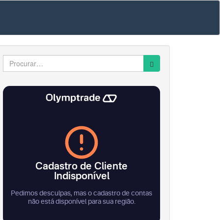
Search
for: