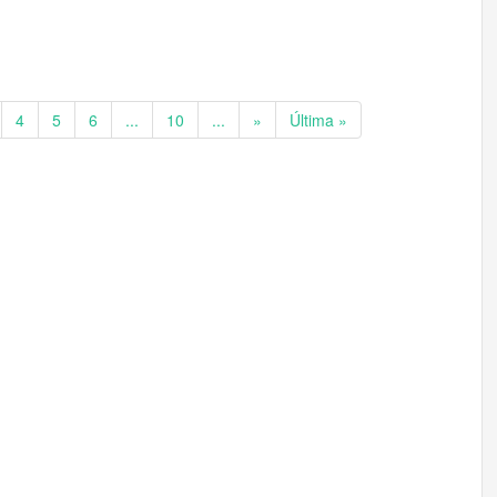
4
5
6
...
10
...
»
Última »