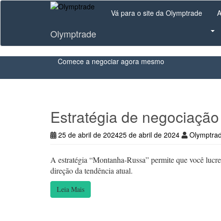
Skip
Vá para o site da Olymptrade
A
to
main
Olymptrade
content
Comece a negociar agora mesmo
Estratégia de negociaçã
25 de abril de 2024
25 de abril de 2024
Olymptra
A estratégia “Montanha-Russa” permite que você lucre
direção da tendência atual.
Leia Mais