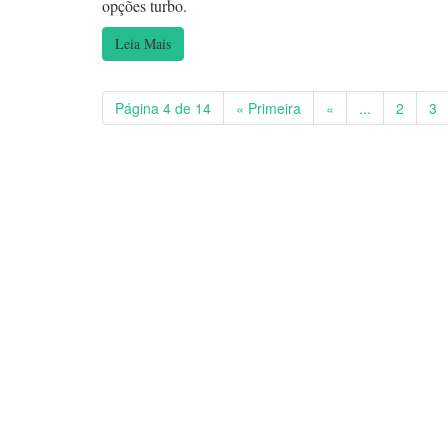
opções turbo.
Leia Mais
Página 4 de 14
« Primeira
«
...
2
3