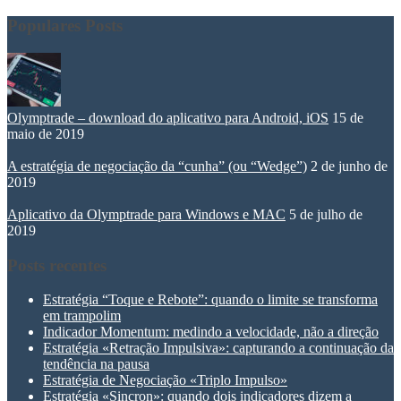
Populares Posts
Olymptrade – download do aplicativo para Android, iOS
15 de
maio de 2019
A estratégia de negociação da “cunha” (ou “Wedge”)
2 de junho de
2019
Aplicativo da Olymptrade para Windows e MAC
5 de julho de
2019
Posts recentes
Estratégia “Toque e Rebote”: quando o limite se transforma
em trampolim
Indicador Momentum: medindo a velocidade, não a direção
Estratégia «Retração Impulsiva»: capturando a continuação da
tendência na pausa
Estratégia de Negociação «Triplo Impulso»
Estratégia «Sincron»: quando dois indicadores dizem a