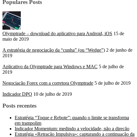
Populares Posts
Olymptrade – download do aplicativo para Android, iOS
15 de
maio de 2019
A estratégia de negociação da “cunha” (ou “Wedge”)
2 de junho de
2019
Aplicativo da Olymptrade para Windows e MAC
5 de julho de
2019
Negociação Forex com a corretora Olymptrade
5 de julho de 2019
Indicador DPO
10 de julho de 2019
Posts recentes
Estratégia “Toque e Rebote”: quando o limite se transforma
em trampolim
Indicador Momentum: medindo a velocidade, não a direção
Estratégia «Retração Impulsiva»: capturando a continuação da