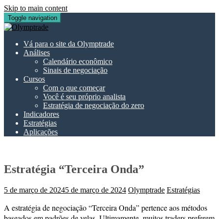
Skip to main content
Toggle navigation
Vá para o site da Olymptrade
Análises
Calendário econômico
Sinais de negociação
Cursos
Com o que começar
Você é seu próprio analista
Estratégia de negociação do zero
Indicadores
Estratégias
Aplicações
Estratégia “Terceira Onda”
5 de março de 2024
5 de março de 2024
Olymptrade
Estratégias
A estratégia de negociação “Terceira Onda” pertence aos métodos
baseados em padrões de velas. Ultimamente, muitos traders preferem