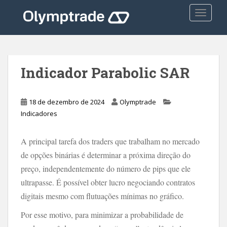
S
TOGGLE
k
i
p
t
o
Indicador Parabolic SAR
m
a
i
18 de dezembro de 2024
Olymptrade
n
Indicadores
c
o
A principal tarefa dos traders que trabalham no mercado
n
de opções binárias é determinar a próxima direção do
t
preço, independentemente do número de pips que ele
e
n
ultrapasse. É possível obter lucro negociando contratos
t
digitais mesmo com flutuações mínimas no gráfico.
Por esse motivo, para minimizar a probabilidade de