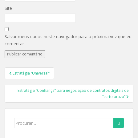
Site
Salvar meus dados neste navegador para a próxima vez que eu
comentar.
Navegação
Estratégia “Universal”
de
Post
Estratégia “Confiança” para negociação de contratos digitais de
“curto prazo”
Search
for: