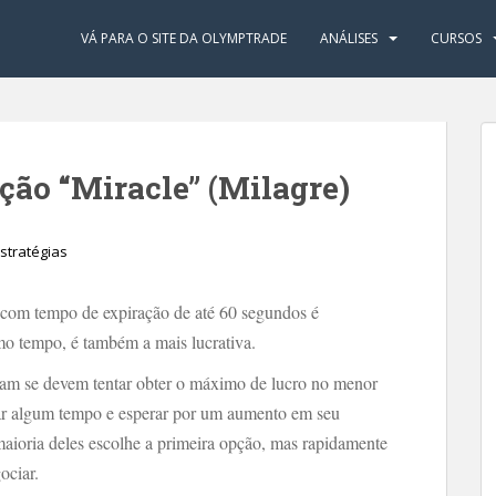
VÁ PARA O SITE DA OLYMPTRADE
ANÁLISES
CURSOS
ção “Miracle” (Milagre)
stratégias
 com tempo de expiração de até 60 segundos é
mo tempo, é também a mais lucrativa.
ntam se devem tentar obter o máximo de lucro no menor
tar algum tempo e esperar por um aumento em seu
aioria deles escolhe a primeira opção, mas rapidamente
ociar.