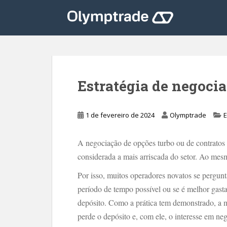
S
k
i
p
t
o
m
Estratégia de negocia
a
i
n
1 de fevereiro de 2024
Olymptrade
E
c
o
A negociação de opções turbo ou de contratos
n
considerada a mais arriscada do setor. Ao mes
t
e
Por isso, muitos operadores novatos se pergu
n
período de tempo possível ou se é melhor gas
t
depósito. Como a prática tem demonstrado, a m
perde o depósito e, com ele, o interesse em neg