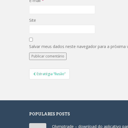
E-mail
*
Site
Salvar meus dados neste navegador para a próxima 
Navegação
Estratégia “Ilusão”
de
Post
POPULARES POSTS
Olymptrade – download do aplicativo pa