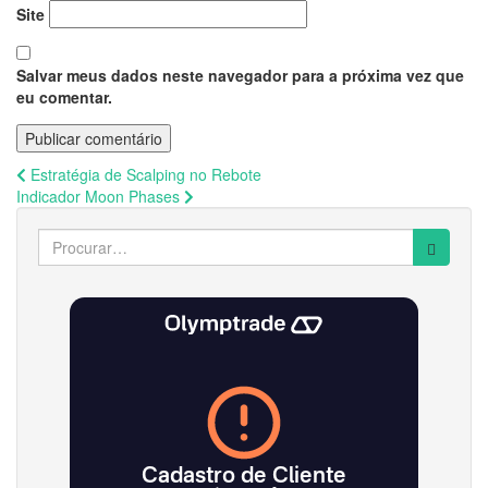
Site
Salvar meus dados neste navegador para a próxima vez que
eu comentar.
Navegação
Estratégia de Scalping no Rebote
Indicador Moon Phases
de
Search
Post
for: